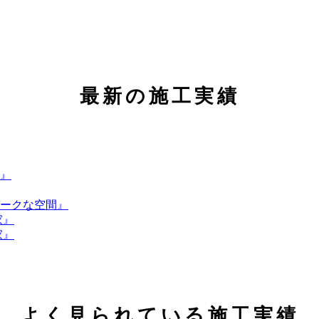
最新の施工実績
』
ークな空間』
家』
家』
よく見られている施工実績