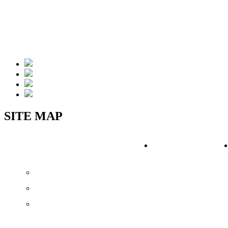
SITE MAP
PRODUCT
WORKS
ライフステージの家
施工実績
ベストチョイス
アイテム
建売住宅
土地