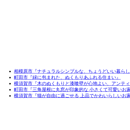
相模原市『ナチュラルシンプルな、ちょうどいい暮らし
町田市『緑に包まれた、ぬくもりあふれる住まい』
横須賀市『木のぬくもりと漆喰壁が心地よい、アンティ
町田市『三角屋根に丸窓が印象的な 小さくて可愛いお
横須賀市『猫が自由に過ごせる 上品でかわいらしいお