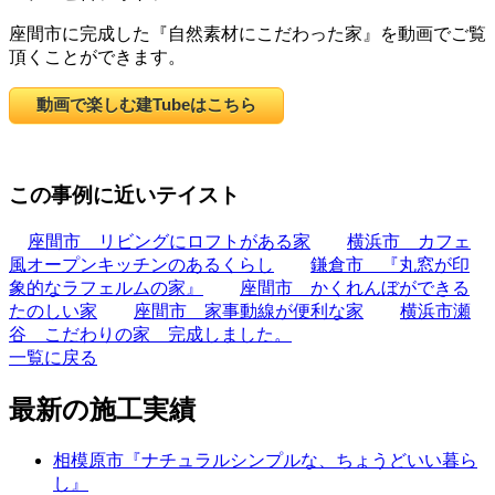
座間市に完成した『自然素材にこだわった家』を動画でご覧
頂くことができます。
動画で楽しむ建Tubeはこちら
この事例に近いテイスト
座間市 リビングにロフトがある家
横浜市 カフェ
風オープンキッチンのあるくらし
鎌倉市 『丸窓が印
象的なラフェルムの家』
座間市 かくれんぼができる
たのしい家
座間市 家事動線が便利な家
横浜市瀬
谷 こだわりの家 完成しました。
一覧に戻る
最新の施工実績
相模原市『ナチュラルシンプルな、ちょうどいい暮ら
し』