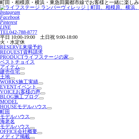
町田・相模原・横浜・東急田園都市線でお客様と一緒に楽しみ
Instagram
Facebook
Pinterest
LINE
TEL
042-788-8777
平日 10:00-19:00 土日祝 9:00-18:00
火・水定休
RESERVE
来場予約
REQUEST
資料請求
PRODUCT
ライフステージの家
ベストチョイス
アイテム
建売住宅
土地
WORKS
施工実績
EVENT
イベント
VOICE
お客様の声
BLOG
施工ブログ
MODEL
HOUSE
モデルハウス
町田
モデルハウス
海老名
モデルハウス
OFFICE
会社概要
メディア掲載