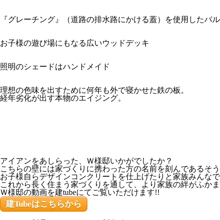
『グレーチング』（道路の排水路にかける蓋）を使用したバル
お子様の遊び場にもなる広いウッドデッキ
照明のシェードはハンドメイド
理想の色味を出すために何年も外で寝かせた鉄の板。
経年劣化が出す本物のエイジング。
アイアンをあしらった、Ｗ様邸いかがでしたか？
こちらの壁には家づくりに携わった方の名前を刻んであるそう
お子様自らデザインコンクリートを仕上げたりと家族みんなで
これから長く住まう家づくりを通して、より家族の絆がふかま
Ｗ様邸の動画を建tubeにてご覧いただけます!!
建Tubeはこちらから