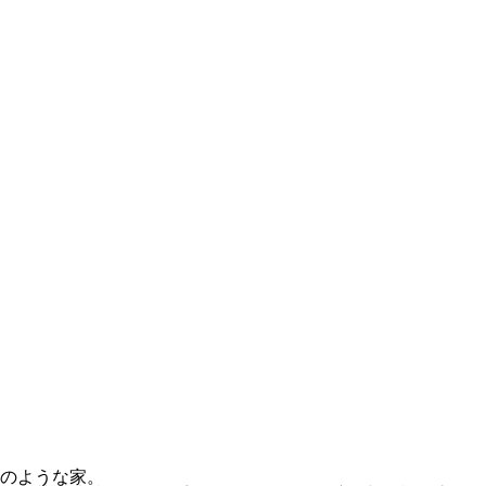
家
のような家。