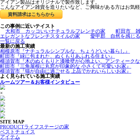
アイアン製品はオリジナルで製作致します。
こんなアイアン雑貨を造りたいなど、ご興味がある方はお気軽
資料請求はこちらから
この事例に近いテイスト
大和市 カッコいいナチュラルフレンチの家
町田市 
エレガントなフレンチスタイルの家
愛甲郡 自然を感じ
一覧に戻る
最新の施工実績
相模原市『ナチュラルシンプルな、ちょうどいい暮らし』
町田市『緑に包まれた、ぬくもりあふれる住まい』
横須賀市『木のぬくもりと漆喰壁が心地よい、アンティークな
町田市『三角屋根に丸窓が印象的な 小さくて可愛いお家』
横須賀市『猫が自由に過ごせる 上品でかわいらしいお家』
よく見られている施工実績
ルームツアー＆お客様インタビュー
×
SITE MAP
PRODUCT
ライフステージの家
ベストチョイス
アイテム