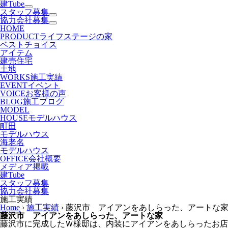
建Tube
スタッフ募集
協力会社募集
HOME
PRODUCT
ライフステージの家
ベストチョイス
アイテム
建売住宅
土地
WORKS
施工実績
EVENT
イベント
VOICE
お客様の声
BLOG
施工ブログ
MODEL
HOUSE
モデルハウス
町田
モデルハウス
海老名
モデルハウス
OFFICE
会社概要
メディア掲載
建Tube
スタッフ募集
協力会社募集
施工実績
Home
›
施工実績
›
藤沢市 アイアンをあしらった、アートな
藤沢市 アイアンをあしらった、アートな家
藤沢市に完成したＷ様邸は、内装にアイアンをあしらったお店