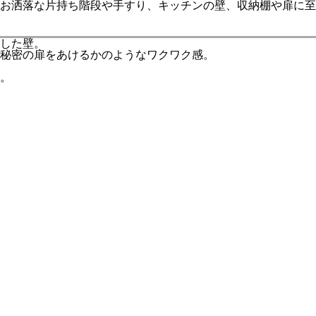
お洒落な片持ち階段や手すり、キッチンの壁、収納棚や扉に至
した壁。
秘密の扉をあけるかのようなワクワク感。
。