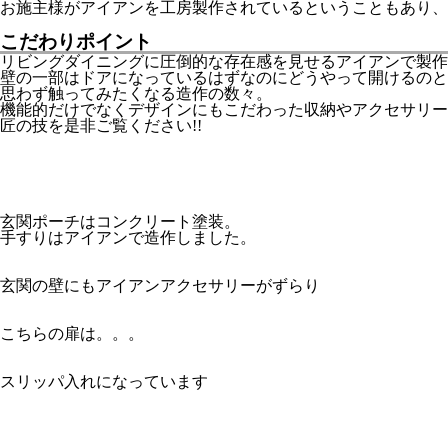
お施主様がアイアンを工房製作されているということもあり、
こだわりポイント
リビングダイニングに圧倒的な存在感を見せるアイアンで製作
壁の一部はドアになっているはずなのにどうやって開けるの
と
思わず触ってみたくなる造作の数々。
機能的だけでなくデザインにもこだわった収納やアクセサリー
匠の技を是非ご覧ください!!
玄関ポーチはコンクリート塗装。
手すりはアイアンで造作しました。
玄関の壁にもアイアンアクセサリーがずらり
こちらの扉は。。。
スリッパ入れになっています