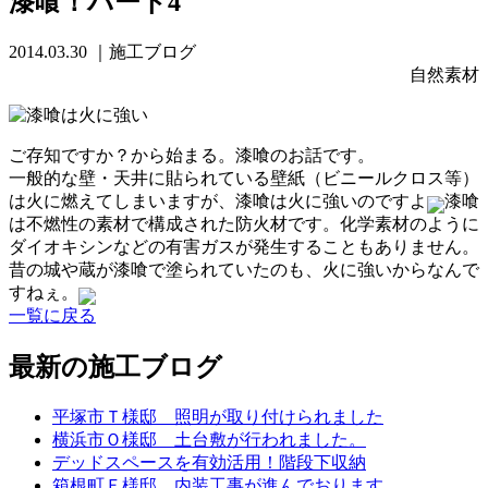
漆喰！パート4
2014.03.30
｜施工ブログ
自然素材
ご存知ですか？から始まる。漆喰のお話です。
一般的な壁・天井に貼られている壁紙（ビニールクロス等）
は火に燃えてしまいますが、漆喰は火に強いのですよ
漆喰
は不燃性の素材で構成された防火材です。化学素材のように
ダイオキシンなどの有害ガスが発生することもありません。
昔の城や蔵が漆喰で塗られていたのも、火に強いからなんで
すねぇ。
一覧に戻る
最新の施工ブログ
平塚市Ｔ様邸 照明が取り付けられました
横浜市Ｏ様邸 土台敷が行われました。
デッドスペースを有効活用！階段下収納
箱根町Ｆ様邸 内装工事が進んでおります