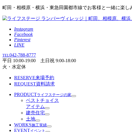
町田・相模原・横浜・東急田園都市線でお客様と一緒に楽し
Instagram
Facebook
Pinterest
LINE
042-788-8777
TEL
平日 10:00-19:00 土日祝 9:00-18:00
火・水定休
RESERVE
来場予約
REQUEST
資料請求
PRODUCT
ライフステージの家
ベストチョイス
アイテム
建売住宅
土地
WORKS
施工実績
EVENT
イベント