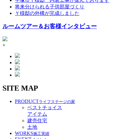
平塚市Ｔ様邸 内装工事が進んでおります
将来分けられる子供部屋づくり
Ｙ様邸の外構が完成しました
ルームツアー＆お客様インタビュー
×
SITE MAP
PRODUCT
ライフステージの家
ベストチョイス
アイテム
建売住宅
土地
WORKS
施工実績