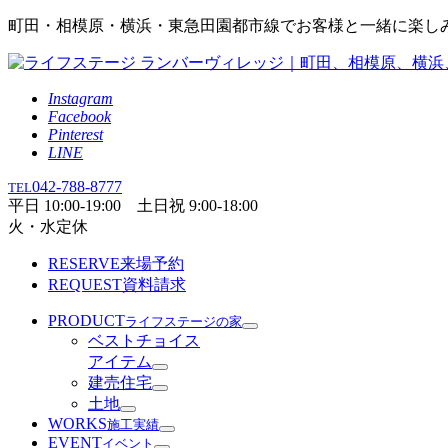
町田・相模原・横浜・東急田園都市線でお客様と一緒に楽し
Instagram
Facebook
Pinterest
LINE
042-788-8777
TEL
平日 10:00-19:00 土日祝 9:00-18:00
火・水定休
RESERVE
来場予約
REQUEST
資料請求
PRODUCT
ライフステージの家
ベストチョイス
アイテム
建売住宅
土地
WORKS
施工実績
EVENT
イベント