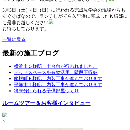
3月3日（土）4日（日）に行われる完成見学会の現場からも
すぐそばなので、ランチしがてら久里浜に完成したＫ様邸に
も是非お越しください
お待ちしております。
一覧に戻る
最新の施工ブログ
横浜市Ｏ様邸 土台敷が行われました。
デッドスペースを有効活用！階段下収納
箱根町Ｆ様邸 内装工事が進んでおります
平塚市Ｔ様邸 内装工事が進んでおります
将来分けられる子供部屋づくり
ルームツアー＆お客様インタビュー
×