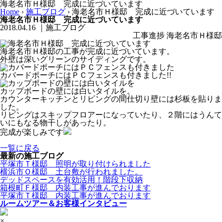
海老名市Ｈ様邸 完成に近づいています
Home
›
施工ブログ
›
海老名市Ｈ様邸 完成に近づいています
海老名市Ｈ様邸 完成に近づいています
2018.04.16
｜施工ブログ
工事進捗 海老名市Ｈ様邸
海老名市Ｈ様邸の工事が完成に近づいています。
外壁は深いグリーンのサイディングです。
カバードポーチにはＰＣフェンスも付きました!!
カップボードの壁には白いタイルを。
カウンターキッチンとリビングの間仕切り壁には杉板を貼りま
した。
リビングはスキップフロアーになっていたり、２階にはうんて
いにもなる物干しがあったり。
完成が楽しみです
一覧に戻る
最新の施工ブログ
平塚市Ｔ様邸 照明が取り付けられました
横浜市Ｏ様邸 土台敷が行われました。
デッドスペースを有効活用！階段下収納
箱根町Ｆ様邸 内装工事が進んでおります
平塚市Ｔ様邸 内装工事が進んでおります
ルームツアー＆お客様インタビュー
×