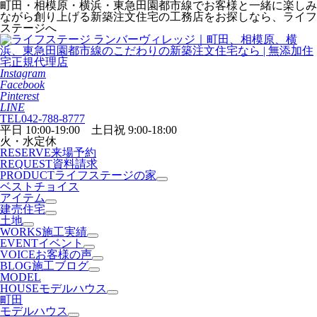
町田・相模原・横浜・東急田園都市線でお客様と一緒に楽しみ
ながら創り上げる新築注文住宅の工務店をお探しなら、ライフ
ステージへ
Instagram
Facebook
Pinterest
LINE
TEL
042-788-8777
平日 10:00-19:00 土日祝 9:00-18:00
火・水定休
RESERVE
来場予約
REQUEST
資料請求
PRODUCT
ライフステージの家
ベストチョイス
アイテム
建売住宅
土地
WORKS
施工実績
EVENT
イベント
VOICE
お客様の声
BLOG
施工ブログ
MODEL
HOUSE
モデルハウス
町田
モデルハウス