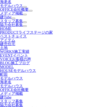
海老名
モデルハウス
OFFICE
会社概要
メディア掲載
建Tube
スタッフ募集
協力会社募集
HOME
PRODUCT
ライフステージの家
ベストチョイス
アイテム
建売住宅
土地
WORKS
施工実績
EVENT
イベント
VOICE
お客様の声
BLOG
施工ブログ
MODEL
HOUSE
モデルハウス
町田
モデルハウス
海老名
モデルハウス
OFFICE
会社概要
メディア掲載
建Tube
スタッフ募集
協力会社募集