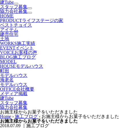
建Tube
スタッフ募集
協力会社募集
HOME
PRODUCT
ライフステージの家
ベストチョイス
アイテム
建売住宅
土地
WORKS
施工実績
EVENT
イベント
VOICE
お客様の声
BLOG
施工ブログ
MODEL
HOUSE
モデルハウス
町田
モデルハウス
海老名
モデルハウス
OFFICE
会社概要
メディア掲載
建Tube
スタッフ募集
協力会社募集
お施主様からお菓子をいただきました
Home
›
施工ブログ
›
お施主様からお菓子をいただきました
お施主様からお菓子をいただきました
2018.07.09
｜施工ブログ