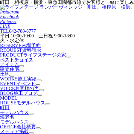
町田・相模原・横浜・東急田園都市線でお客様と一緒に楽しみ
Instagram
Facebook
Pinterest
LINE
TEL
042-788-8777
平日 10:00-19:00 土日祝 9:00-18:00
火・水定休
RESERVE
来場予約
REQUEST
資料請求
PRODUCT
ライフステージの家
ベストチョイス
アイテム
建売住宅
土地
WORKS
施工実績
EVENT
イベント
VOICE
お客様の声
BLOG
施工ブログ
MODEL
HOUSE
モデルハウス
町田
モデルハウス
海老名
モデルハウス
OFFICE
会社概要
メディア掲載