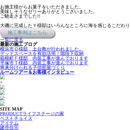
お施主様からお菓子をいただきました。
美味しそうなゼリーありがとうございました。
ご馳走さまでした!!
大磯に完成したＹ様邸はいろんなところに海を感じるこだわりの
施工事例はこちら
一覧に戻る
最新の施工ブログ
横浜市Ｏ様邸 土台敷が行われました。
デッドスペースを有効活用！階段下収納
箱根町Ｆ様邸 内装工事が進んでおります
平塚市Ｔ様邸 内装工事が進んでおります
将来分けられる子供部屋づくり
ルームツアー＆お客様インタビュー
×
SITE MAP
PRODUCT
ライフステージの家
ベストチョイス
アイテム
建売住宅