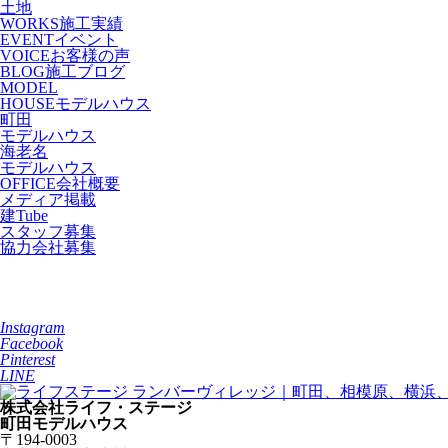
土地
WORKS
施工実績
EVENT
イベント
VOICE
お客様の声
BLOG
施工ブログ
MODEL
HOUSE
モデルハウス
町田
モデルハウス
海老名
モデルハウス
OFFICE
会社概要
メディア掲載
建Tube
スタッフ募集
協力会社募集
Instagram
Facebook
Pinterest
LINE
株式会社ライフ・ステージ
町田モデルハウス
〒194-0003