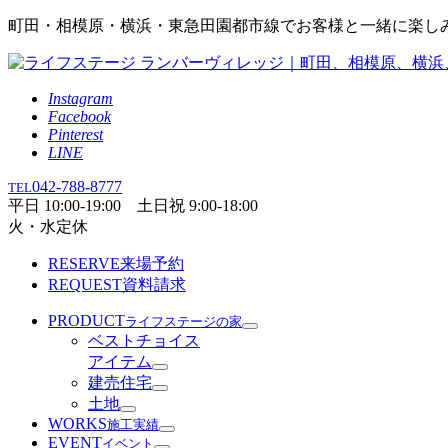
町田・相模原・横浜・東急田園都市線でお客様と一緒に楽し
Instagram
Facebook
Pinterest
LINE
042-788-8777
TEL
平日 10:00-19:00 土日祝 9:00-18:00
火・水定休
RESERVE
来場予約
REQUEST
資料請求
PRODUCT
ライフステージの家
ベストチョイス
アイテム
建売住宅
土地
WORKS
施工実績
EVENT
イベント