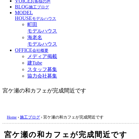
VOICE
お客様の声
BLOG
施工ブログ
MODEL
HOUSE
モデルハウス
町田
モデルハウス
海老名
モデルハウス
OFFICE
会社概要
メディア掲載
建Tube
スタッフ募集
協力会社募集
宮ケ瀬の和カフェが完成間近です
Home
›
施工ブログ
›
宮ケ瀬の和カフェが完成間近です
宮ケ瀬の和カフェが完成間近です