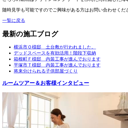
随時見学も可能ですのでご興味がある方は
お問い合わせくだ
一覧に戻る
最新の施工ブログ
横浜市Ｏ様邸 土台敷が行われました。
デッドスペースを有効活用！階段下収納
箱根町Ｆ様邸 内装工事が進んでおります
平塚市Ｔ様邸 内装工事が進んでおります
将来分けられる子供部屋づくり
ルームツアー＆お客様インタビュー