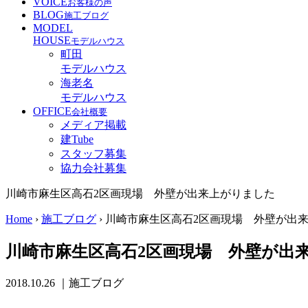
VOICE
お客様の声
BLOG
施工ブログ
MODEL
HOUSE
モデルハウス
町田
モデルハウス
海老名
モデルハウス
OFFICE
会社概要
メディア掲載
建Tube
スタッフ募集
協力会社募集
川崎市麻生区高石2区画現場 外壁が出来上がりました
Home
›
施工ブログ
›
川崎市麻生区高石2区画現場 外壁が出
川崎市麻生区高石2区画現場 外壁が出
2018.10.26
｜施工ブログ