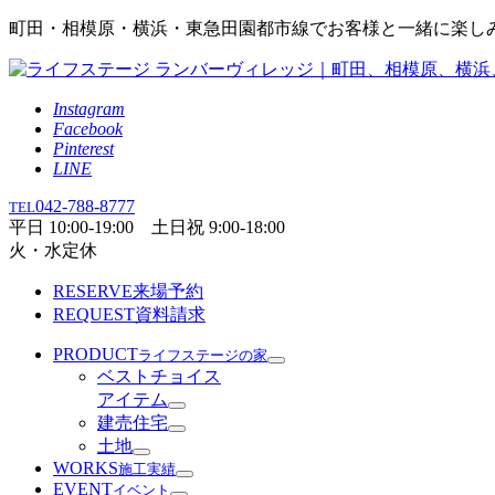
町田・相模原・横浜・東急田園都市線でお客様と一緒に楽し
Instagram
Facebook
Pinterest
LINE
042-788-8777
TEL
平日 10:00-19:00 土日祝 9:00-18:00
火・水定休
RESERVE
来場予約
REQUEST
資料請求
PRODUCT
ライフステージの家
ベストチョイス
アイテム
建売住宅
土地
WORKS
施工実績
EVENT
イベント