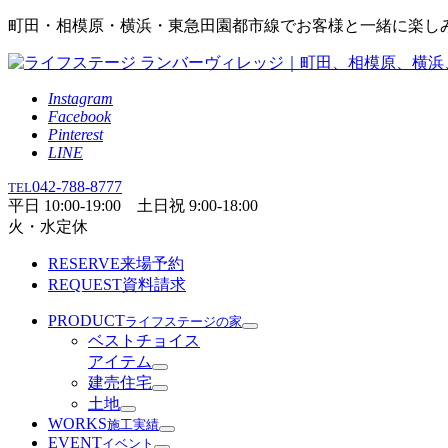
町田・相模原・横浜・東急田園都市線でお客様と一緒に楽し
Instagram
Facebook
Pinterest
LINE
042-788-8777
TEL
平日 10:00-19:00 土日祝 9:00-18:00
火・水定休
RESERVE
来場予約
REQUEST
資料請求
PRODUCT
ライフステージの家
ベストチョイス
アイテム
建売住宅
土地
WORKS
施工実績
EVENT
イベント