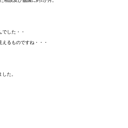
また相談及び協議に約1か月。
んでした・・
見えるものですね・・・
ました。