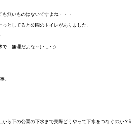
ても無いものはないですよね・・・
ーっとしてると公園のトイレがありました。
・
 無理だよな～(・_・;)
の事。
上から下の公園の下水まで実際どうやって下水をつなぐのか？