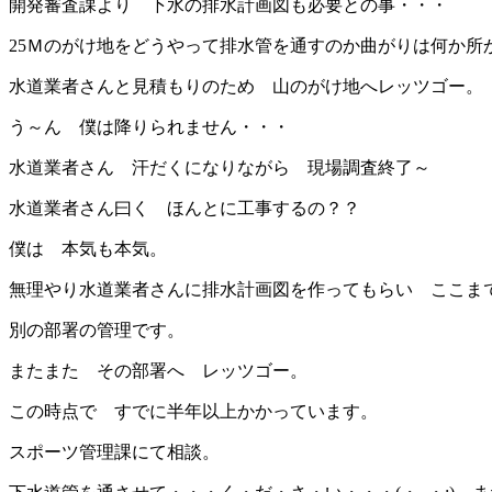
開発審査課より 下水の排水計画図も必要との事・・・
25Ｍのがけ地をどうやって排水管を通すのか曲がりは何か所
水道業者さんと見積もりのため 山のがけ地へレッツゴー。
う～ん 僕は降りられません・・・
水道業者さん 汗だくになりながら 現場調査終了～
水道業者さん曰く ほんとに工事するの？？
僕は 本気も本気。
無理やり水道業者さんに排水計画図を作ってもらい ここま
別の部署の管理です。
またまた その部署へ レッツゴー。
この時点で すでに半年以上かかっています。
スポーツ管理課にて相談。