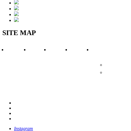
SITE MAP
WORKS
EVENT
VOICE
BLOG
MODEL
HOUSE
施工実績
イベント
お客様の声
施工ブログ
モデルハウス
ム
町田
モデルハウ
海老名
モデルハ
Instagram