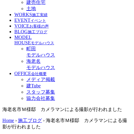
建売住宅
土地
WORKS
施工実績
EVENT
イベント
VOICE
お客様の声
BLOG
施工ブログ
MODEL
HOUSE
モデルハウス
町田
モデルハウス
海老名
モデルハウス
OFFICE
会社概要
メディア掲載
建Tube
スタッフ募集
協力会社募集
海老名市Ｍ様邸 カメラマンによる撮影が行われました
Home
›
施工ブログ
›
海老名市Ｍ様邸 カメラマンによる撮
影が行われました