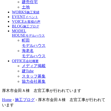
建売住宅
土地
WORKS
施工実績
EVENT
イベント
VOICE
お客様の声
BLOG
施工ブログ
MODEL
HOUSE
モデルハウス
町田
モデルハウス
海老名
モデルハウス
OFFICE
会社概要
メディア掲載
建Tube
スタッフ募集
協力会社募集
厚木市金田Ａ棟 左官工事が行われています
Home
›
施工ブログ
›
厚木市金田Ａ棟 左官工事が行われて
います