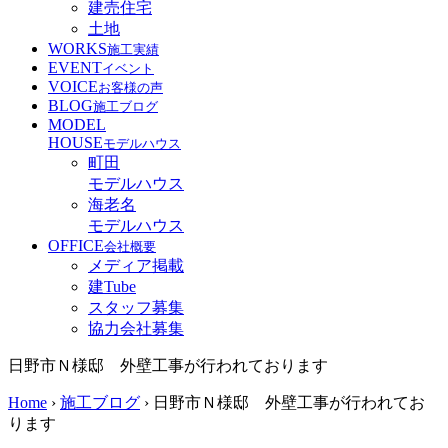
建売住宅
土地
WORKS
施工実績
EVENT
イベント
VOICE
お客様の声
BLOG
施工ブログ
MODEL
HOUSE
モデルハウス
町田
モデルハウス
海老名
モデルハウス
OFFICE
会社概要
メディア掲載
建Tube
スタッフ募集
協力会社募集
日野市Ｎ様邸 外壁工事が行われております
Home
›
施工ブログ
›
日野市Ｎ様邸 外壁工事が行われてお
ります