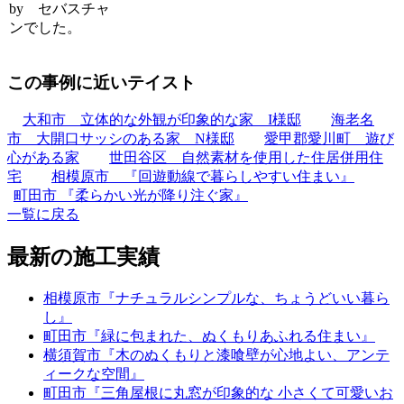
by セバスチャ
ンでした。
この事例に近いテイスト
大和市 立体的な外観が印象的な家 I様邸
海老名
市 大開口サッシのある家 N様邸
愛甲郡愛川町 遊び
心がある家
世田谷区 自然素材を使用した住居併用住
宅
相模原市 『回遊動線で暮らしやすい住まい』
町田市 『柔らかい光が降り注ぐ家』
一覧に戻る
最新の施工実績
相模原市『ナチュラルシンプルな、ちょうどいい暮ら
し』
町田市『緑に包まれた、ぬくもりあふれる住まい』
横須賀市『木のぬくもりと漆喰壁が心地よい、アンテ
ィークな空間』
町田市『三角屋根に丸窓が印象的な 小さくて可愛いお