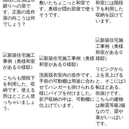
敷いたちょこっと和室で
和室には階段
廻りへの扉で
す。奥様が隠れ部屋で使う
下を利用した
す。正面の造作
そうです。
収納を設けて
扉の向こうは何
います。
でしょう？
リビングから
洗面脱衣室内の造作です。
上を見上げる
こちらも階段下
手前の可動棚は用途に合わ
と、そこには3
を利用した、収
せてハンガーも掛けられる
帖ほどある、
納です。使える
様にパイプを付けました。
吹抜けです。
所はとことん使
折戸収納の中は、可動棚に
こちらの建物
っちゃいましょ
仕上げています。
は耐震等級2級
う。
なので、梁や
束がいっぱい
です。