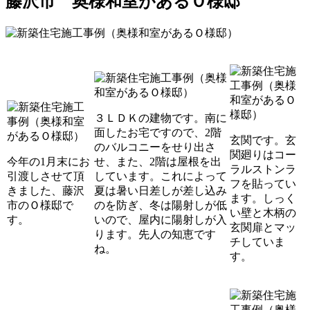
藤沢市 奥様和室があるＯ様邸
３ＬＤＫの建物です。南に
面したお宅ですので、2階
玄関です。玄
のバルコニーをせり出さ
関廻りはコー
今年の1月末にお
せ、また、2階は屋根を出
ラルストンラ
引渡しさせて頂
しています。これによって
フを貼ってい
きました、藤沢
夏は暑い日差しが差し込み
ます。しっく
市のＯ様邸で
のを防ぎ、冬は陽射しが低
い壁と木柄の
す。
いので、屋内に陽射しが入
玄関扉とマッ
ります。先人の知恵です
チしていま
ね。
す。