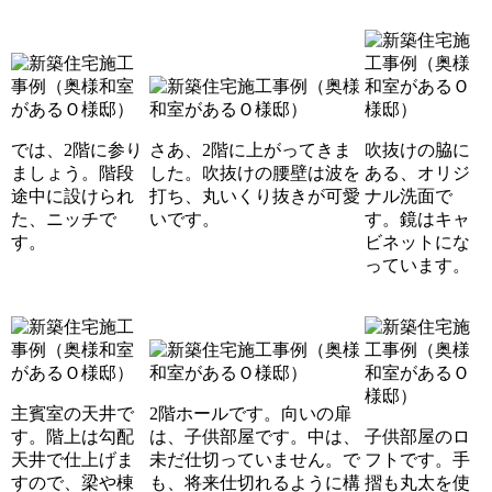
では、2階に参り
さあ、2階に上がってきま
吹抜けの脇に
ましょう。階段
した。吹抜けの腰壁は波を
ある、オリジ
途中に設けられ
打ち、丸いくり抜きが可愛
ナル洗面で
た、ニッチで
いです。
す。鏡はキャ
す。
ビネットにな
っています。
主賓室の天井で
2階ホールです。向いの扉
す。階上は勾配
は、子供部屋です。中は、
子供部屋のロ
天井で仕上げま
未だ仕切っていません。で
フトです。手
すので、梁や棟
も、将来仕切れるように構
摺も丸太を使