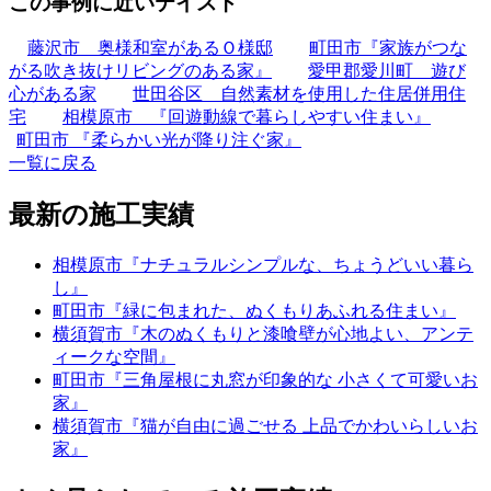
この事例に近いテイスト
藤沢市 奥様和室があるＯ様邸
町田市『家族がつな
がる吹き抜けリビングのある家』
愛甲郡愛川町 遊び
心がある家
世田谷区 自然素材を使用した住居併用住
宅
相模原市 『回遊動線で暮らしやすい住まい』
町田市 『柔らかい光が降り注ぐ家』
一覧に戻る
最新の施工実績
相模原市『ナチュラルシンプルな、ちょうどいい暮ら
し』
町田市『緑に包まれた、ぬくもりあふれる住まい』
横須賀市『木のぬくもりと漆喰壁が心地よい、アンテ
ィークな空間』
町田市『三角屋根に丸窓が印象的な 小さくて可愛いお
家』
横須賀市『猫が自由に過ごせる 上品でかわいらしいお
家』