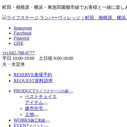
町田・相模原・横浜・東急田園都市線でお客様と一緒に楽し
Instagram
Facebook
Pinterest
LINE
042-788-8777
TEL
平日 10:00-19:00 土日祝 9:00-18:00
火・水定休
RESERVE
来場予約
REQUEST
資料請求
PRODUCT
ライフステージの家
ベストチョイス
アイテム
建売住宅
土地
WORKS
施工実績
EVENT
イベント