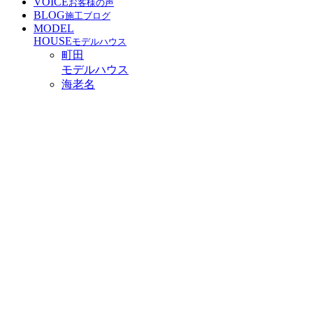
VOICE
お客様の声
BLOG
施工ブログ
MODEL
HOUSE
モデルハウス
町田
モデルハウス
海老名
モデルハウス
OFFICE
会社概要
メディア掲載
建Tube
スタッフ募集
協力会社募集
鶴見区Ｉ様邸 デザインコンクリート
Home
›
施工ブログ
›
鶴見区Ｉ様邸 デザインコンクリート
鶴見区Ｉ様邸 デザインコンクリート
2017.01.16
｜施工ブログ