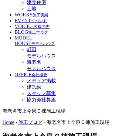
建売住宅
土地
WORKS
施工実績
EVENT
イベント
VOICE
お客様の声
BLOG
施工ブログ
MODEL
HOUSE
モデルハウス
町田
モデルハウス
海老名
モデルハウス
OFFICE
会社概要
メディア掲載
建Tube
スタッフ募集
協力会社募集
海老名市上今泉Ｃ棟施工現場
Home
›
施工ブログ
›
海老名市上今泉Ｃ棟施工現場