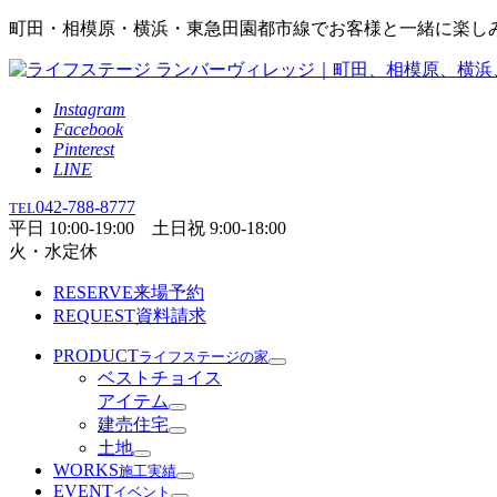
町田・相模原・横浜・東急田園都市線でお客様と一緒に楽し
Instagram
Facebook
Pinterest
LINE
042-788-8777
TEL
平日 10:00-19:00 土日祝 9:00-18:00
火・水定休
RESERVE
来場予約
REQUEST
資料請求
PRODUCT
ライフステージの家
ベストチョイス
アイテム
建売住宅
土地
WORKS
施工実績
EVENT
イベント