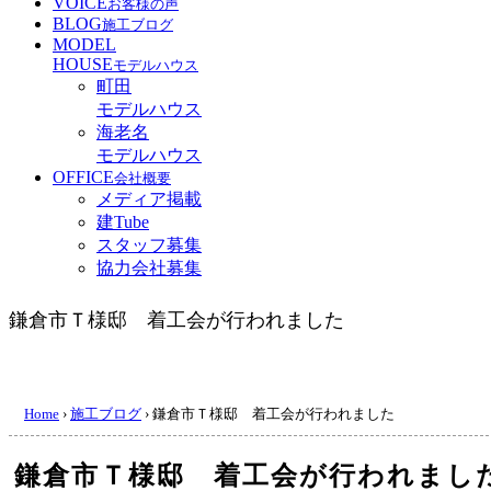
VOICE
お客様の声
BLOG
施工ブログ
MODEL
HOUSE
モデルハウス
町田
モデルハウス
海老名
モデルハウス
OFFICE
会社概要
メディア掲載
建Tube
スタッフ募集
協力会社募集
鎌倉市Ｔ様邸 着工会が行われました
Home
›
施工ブログ
›
鎌倉市Ｔ様邸 着工会が行われました
鎌倉市Ｔ様邸 着工会が行われまし