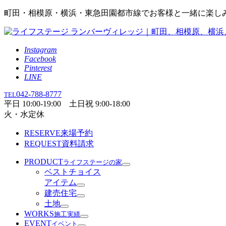
町田・相模原・横浜・東急田園都市線でお客様と一緒に楽し
Instagram
Facebook
Pinterest
LINE
042-788-8777
TEL
平日 10:00-19:00 土日祝 9:00-18:00
火・水定休
RESERVE
来場予約
REQUEST
資料請求
PRODUCT
ライフステージの家
ベストチョイス
アイテム
建売住宅
土地
WORKS
施工実績
EVENT
イベント