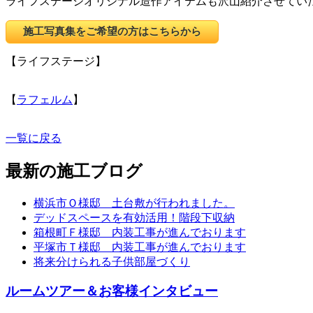
ライフステージオリジナル造作アイテムも沢山紹介させてい
施工写真集をご希望の方はこちらから
【ライフステージ】
【
ラフェルム
】
一覧に戻る
最新の施工ブログ
横浜市Ｏ様邸 土台敷が行われました。
デッドスペースを有効活用！階段下収納
箱根町Ｆ様邸 内装工事が進んでおります
平塚市Ｔ様邸 内装工事が進んでおります
将来分けられる子供部屋づくり
ルームツアー＆お客様インタビュー