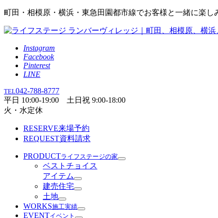
町田・相模原・横浜・東急田園都市線でお客様と一緒に楽し
Instagram
Facebook
Pinterest
LINE
042-788-8777
TEL
平日 10:00-19:00 土日祝 9:00-18:00
火・水定休
RESERVE
来場予約
REQUEST
資料請求
PRODUCT
ライフステージの家
ベストチョイス
アイテム
建売住宅
土地
WORKS
施工実績
EVENT
イベント