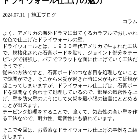
ドライウォール仕上げの魅力
2024.07.11
｜施工ブログ
コラム
よく、アメリカの海外ドラマに出てくるカラフルでおしゃれ
な色で仕上げたドライウォールの壁。
ドライウォールとは、１９３０年代アメリカで生まれた工法
で、規格化された石膏ボードを貼り、ジョイント部分をテー
ピングで補強し、パテでフラットな面に仕上げていく工法だ
そうです。
従来の方法ですと、石膏ボードのつなぎ目を処理しないこと
で隙間ができ、そこから火災が起きた時に火がもれて延焼が
起こってしまいますが、ドライウォール仕上げは、石膏ボー
ドを隙間なく合わせて処理しているので、部屋の気密性を上
げ、壁を防火壁のようにして火災を最小限の被害にとどめる
ことが出来ます。
テーピング処理をすることで、強くて、気密性の高い壁を作
る工法なので、耐力性、遮音性にも優れています。
そこで今回は、お洒落なドライウォール仕上げの事例をご紹
介します。